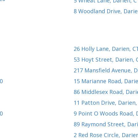
5 Wheat Lane
, Darien, 
8 Woodland Drive
, Dari
26 Holly Lane
, Darien, C
53 Hoyt Street
, Darien,
217 Mansfield Avenue
, 
20
15 Marianne Road
, Dari
86 Middlesex Road
, Dar
11 Patton Drive
, Darien
20
9 Point O Woods Road
,
89 Raymond Street
, Dar
2 Red Rose Circle
, Darie