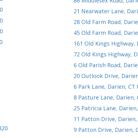
86 Middlesex Road
, Dar
20
21 Nearwater Lane
, Dar
20
28 Old Farm Road
, Dari
20
45 Old Farm Road
, Dari
0
161 Old Kings Highway
,
72 Old Kings Highway
, 
6 Old Parish Road
, Dari
20 Outlook Drive
, Darie
6 Park Lane
, Darien, CT
8 Pasture Lane
, Darien,
25 Patricia Lane
, Darien
11 Patton Drive
, Darien
820
9 Patton Drive
, Darien,