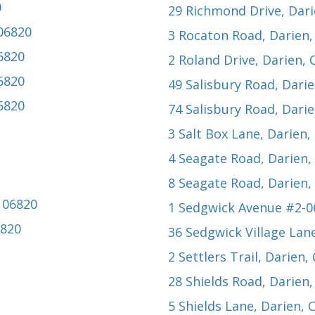
0
29 Richmond Drive
, Dar
 06820
3 Rocaton Road
, Darien
06820
2 Roland Drive
, Darien,
06820
49 Salisbury Road
, Dari
06820
74 Salisbury Road
, Dari
3 Salt Box Lane
, Darien,
4 Seagate Road
, Darien
8 Seagate Road
, Darien
T 06820
1 Sedgwick Avenue #2-0
6820
36 Sedgwick Village Lan
2 Settlers Trail
, Darien,
28 Shields Road
, Darien
5 Shields Lane
, Darien, 