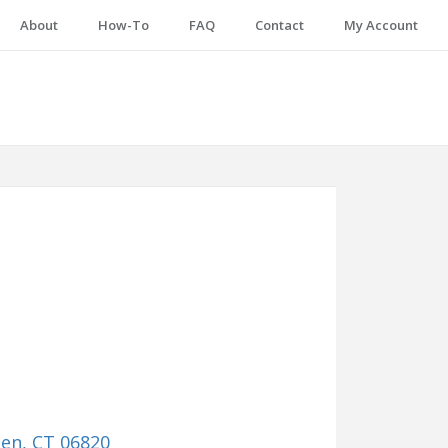
About
How-To
FAQ
Contact
My Account
ien, CT 06820