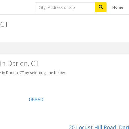
Home
 CT
in Darien, CT
e in Darien, CT by selecting one below:
06860
20 Locust Hill Road
, Dar